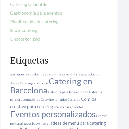
Catering saludable
Gastronomía para eventos
Planificación de catering
Show cooking
Uncategorized
Etiquetas
aperitivos para catering
calcular raciones
Catering adaptado a
Catering en
dietas
Catering a domicilio
Barcelona
Catering para lanzamientos
Catering
Comida
para presentaciones
Catering temático
Cocteles
creativa para catering
comida para eventos
Eventos personalizados
Eventos
Ideas de menu para catering
personalizados baby shower.