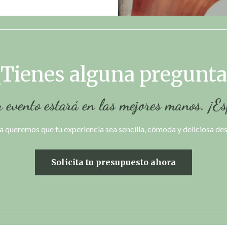
¿Tienes alguna pregunta
 evento estará en las mejores manos. ¡Es
 queremos que tu experiencia sea sencilla, cómoda y deliciosa des
Solicita tu presupuesto ahora