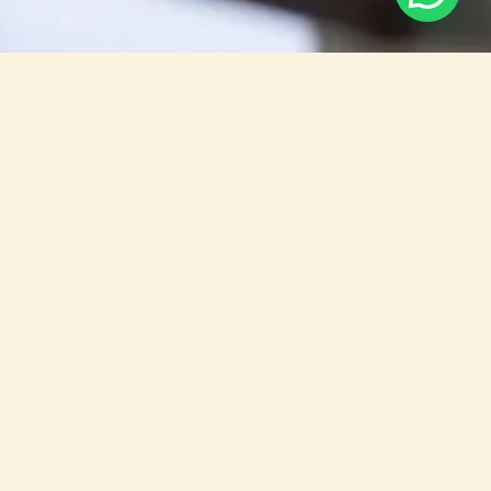
¿Por qué elegir Catering
Barcelona para tu
evento?
En
Catering Barcelona
, contamos con
experiencia en la organización de
eventos de
empresa
,
fiestas privadas
y todo tipo de
eventos sociales
.
Sabemos que cada evento es único y requiere una