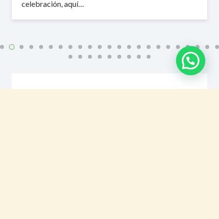
celebración, aquí…
Categorías
Bodas y celebraciones
Catering con productos locales en Bacerlona
Catering de lujo
Catering económico
Catering para congresos
Catering para empresas
Catering para eventos