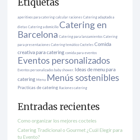
Etiquetas
aperitivos para catering
calcular raciones
Catering adaptado a
Catering en
dietas
Catering a domicilio
Barcelona
Catering para lanzamientos
Catering
Comida
para presentaciones
Catering temático
Cocteles
creativa para catering
comida para eventos
Eventos personalizados
Ideas de menu para
Eventos personalizados baby shower.
Menús sostenibles
catering
Menu
Practicas de catering
Raciones catering
Entradas recientes
Como organizar los mejores cocteles
Catering Tradicional o Gourmet ¿Cuál Elegir para
tu Evento?