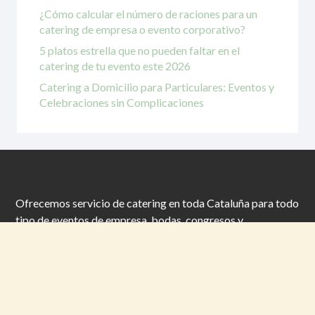
¿Cómo calcular el número de raciones para un
catering de empresa o evento corporativo?
5 platos estrella que no pueden faltar en el
catering de tu evento este 2026
Catering a Domicilio para Particulares: Eventos y
Celebraciones sin Complicaciones
Ofrecemos servicio de catering en toda Cataluña para todo
tipo de eventos de empresa, bodas, congresos y
celebraciones particulares, adaptándolo de forma
adecuada a las diferentes celebraciones de nuestra vida, ya
sea personal o profesional.