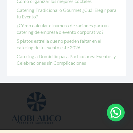
Como organizar los mejores cocteles
Catering Tradicional o Gourmet ¿Cuál Elegir para
tu Evento?
¿Cómo calcular el número de raciones para un
catering de empresa o evento corporativo?
5 platos estrella que no pueden faltar en el
catering de tu evento este 2026
Catering a Domicilio para Particulares: Eventos y
Celebraciones sin Complicaciones