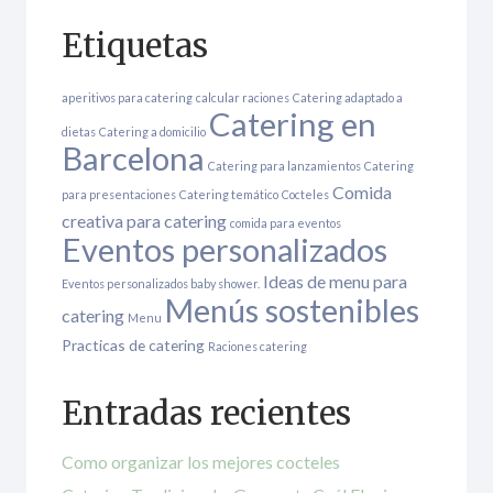
Etiquetas
aperitivos para catering
calcular raciones
Catering adaptado a
Catering en
dietas
Catering a domicilio
Barcelona
Catering para lanzamientos
Catering
Comida
para presentaciones
Catering temático
Cocteles
creativa para catering
comida para eventos
Eventos personalizados
Ideas de menu para
Eventos personalizados baby shower.
Menús sostenibles
catering
Menu
Practicas de catering
Raciones catering
Entradas recientes
Como organizar los mejores cocteles