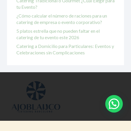
Catering Tradicional o Gourmet ¿Cuál Elegir para
tu Evento?
¿Cómo calcular el número de raciones para un
catering de empresa o evento corporativo?
5 platos estrella que no pueden faltar en el
catering de tu evento este 2026
Catering a Domicilio para Particulares: Eventos y
Celebraciones sin Complicaciones
Ofrecemos servicio de catering en toda Cataluña para todo
tipo de eventos de empresa, bodas, congresos y