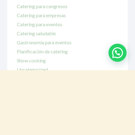
Catering para congresos
Catering para empresas
Catering para eventos
Catering saludable
Gastronomía para eventos
Planificación de catering
Show cooking
Uncategorized
Etiquetas
aperitivos para catering
calcular raciones
Catering adaptado a
Catering en
dietas
Catering a domicilio
Barcelona
Catering para lanzamientos
Catering
Comida
para presentaciones
Catering temático
Cocteles