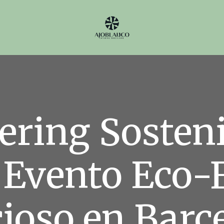
tering Sosten
 Evento Eco-F
cioso en Barc