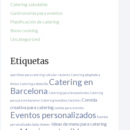
Catering saludable
Gastronomía para eventos
Planificación de catering
Show cooking
Uncategorized
Etiquetas
aperitivos para catering
calcular raciones
Catering adaptado a
Catering en
dietas
Catering a domicilio
Barcelona
Catering para lanzamientos
Catering
Comida
para presentaciones
Catering temático
Cocteles
creativa para catering
comida para eventos
Eventos personalizados
Eventos
Ideas de menu para catering
personalizados baby shower.