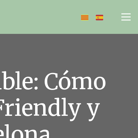
ible: Cómo
riendly y
elona